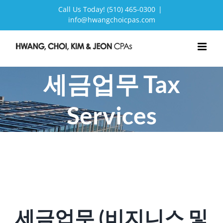
Skip
Call Us Today! (510) 465-0300
|
info@hwangchoicpas.com
to
content
세금업무 Tax
Services
세금업무 (비지니스 및